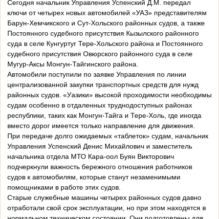
Сегодня начальник Управления Успенский Д.М. передал
ключи от четырех новых автомобилей «УАЗ» представителям
Барун-Хемчикского и Сут-Хольского районных судов, а также
Постоянного судебного присутствия Кызылского районного
суда в селе Кунгуртуг Тере-Хольского района и Постоянного
судебного присутствия Овюрского районного суда в селе
Мугур-Аксы Монгун-Тайгинского района.
Автомобили поступили по заявке Управления по линии
централизованной закупки транспортных средств для нужд
районных судов. «Уазики» высокой проходимости необходимы
судам особенно в отдаленных труднодоступных районах
республики, таких как Монгун-Тайга и Тере-Холь, где иногда
вместо дорог имеется только направление для движения.
При передаче долго ожидаемых «таблеток» судам, начальник
Управления Успенский Денис Михайлович и заместитель
начальника отдела МТО Кара-оол Буян Викторович
подчеркнули важность бережного отношения работников
судов к автомобилям, которые станут незаменимыми
помощниками в работе этих судов.
Старые служебные машины четырех районных судов давно
отработали свой срок эксплуатации, но при этом находятся в
нормальном техническом состоянии. Они подготовлены для