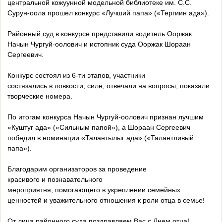
центральной кожуунной модельной библиотеке им. С.С.
Сурун-оола прошел конкурс «Лучший папа» («Тергиин ада»).
Районный суд в конкурсе представили водитель Ооржак
Начын Чургуй-оолович и истопник суда Ооржак Шораан
Сергеевич.
Конкурс состоял из 6-ти этапов, участники
состязались в ловкости, силе, отвечали на вопросы, показали
творческие номера.
По итогам конкурса Начын Чургуй-оолович признан лучшим
«Куштуг ада» («Сильным папой»), а Шораан Сергеевич
победил в номинации «Талантылыг ада» («Талантливый
папа»).
Благодарим организаторов за проведение
красивого и познавательного
мероприятня, помогающего в укреплении семейных
ценностей и уважительного отношения к роли отца в семье!
От лица районного суда поздравляем Вас с Днем отца!