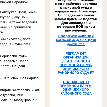
увинской Народной
всего рабочего времени
в приемной суда в
порядке живой очереди.
Багбуужап Иргит, Бичен
По предварительной
Куулар. Девушки-
записи прием не ведется.
овки, а также владения
Для инвалидов и
ветеранов ВОВ прием
ений, но принимали
вне очереди.
ом.
Порядок ознакомления с
кий писатель, поэт,
материалами дел и выдачи
мелодия – тувинская
документов
РЕГЛАМЕНТ
Борисович; судьи
ОРГАНИЗАЦИИ
а, Ховалыг Шораан
ДЕЯТЕЛЬНОСТИ
ПРИЕМНОЙ БАРУН-
 Хертек Сайдаш
ХЕМЧИКСКОГО
РАЙОННОГО СУДА РТ
дий Юрьевич, Сат Лариса
ПОЛОЖЕНИЕ О
ПРИЕМНОЙ БАРУН-
ХЕМЧИКСКОГО
иктория Викторовна, Оюн
РАЙОННОГО СУДА
Артуровна, Ажи
 Солангы Маадыровна и