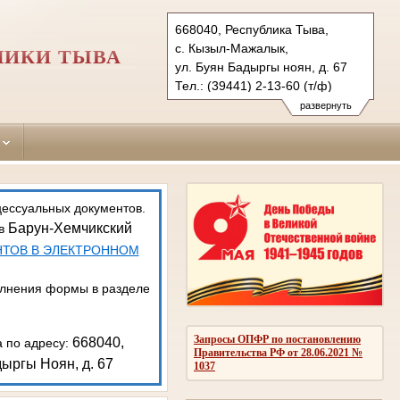
668040, Республика Тыва,
с. Кызыл-Мажалык,
ЛИКИ ТЫВА
ул. Буян Бадыргы ноян, д. 67
Тел.: (39441) 2-13-60 (т/ф)
barun-hemchikskiy.tva@sudrf.ru
развернуть
показать на карте
цессуальных документов.
Барун-Хемчикский
 в
НТОВ В ЭЛЕКТРОННОМ
олнения формы в разделе
Запросы ОПФР по постановлению
668040,
а по адресу:
Правительства РФ от 28.06.2021 №
ыргы Ноян, д. 67
1037