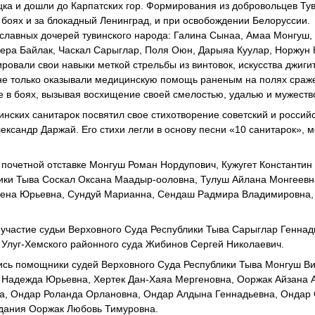
уцка и дошли до Карпатских гор. Формирования из добровольцев Т
 боях и за блокадный Ленинград, и при освобождении Белоруссии.
 славных дочерей тувинского народа: Галина Сынаа, Амаа Монгуш, 
Вера Байлак, Часкал Сарыглар, Поля Оюн, Дарыяа Куулар, Норжун 
ровали свои навыки меткой стрельбы из винтовок, искусства джигит
е только оказывали медицинскую помощь раненым на полях сраж
е в боях, вызывая восхищение своей смелостью, удалью и мужеств
инских санитарок посвятил свое стихотворение советский и российс
ександр Даржай. Его стихи легли в основу песни «10 санитарок», 
 почетной отставке Монгуш Роман Нордупович, Кужугет Константин 
ики Тыва Соскал Оксана Маадыр-ооловна, Тулуш Айлана Монгеевн
Елена Юрьевна, Сундуй Марианна, Сендаш Радмира Владимировна,
 участие судьи Верховного Суда Республики Тыва Сарыглар Генна
 Улуг-Хемского районного суда Жибинов Сергей Николаевич.
ись помощники судей Верховного Суда Республики Тыва Монгуш В
 Надежда Юрьевна, Хертек Дан-Хаяа Мергеновна, Ооржак Айзана 
а, Ондар Роланда Орлановна, Ондар Алдына Геннадьевна, Ондар
едания Ооржак Любовь Тимуровна.