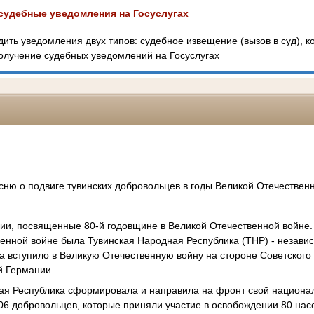
судебные уведомления на Госуслугах
дить уведомления двух типов: судебное извещение (вызов в суд), к
лучение судебных уведомлений на Госуслугах
сню о подвиге тувинских добровольцев в годы Великой Отечествен
и, посвященные 80-й годовщине в Великой Отечественной войне
енной войне была Тувинская Народная Республика (ТНР) - независ
да вступило в Великую Отечественную войну на стороне Советског
й Германии.
ая Республика сформировала и направила на фронт свой национа
06 добровольцев, которые приняли участие в освобождении 80 нас