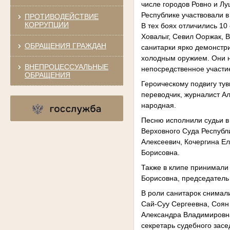
числе городов Ровно и Л
Республике участвовали в
ПРОТИВОДЕЙСТВИЕ
КОРРУПЦИИ
В тех боях отличились 10
Ховалыг, Севил Ооржак, 
ОБРАЩЕНИЯ ГРАЖДАН
санитарки ярко демонстри
холодным оружием. Они н
ВНЕПРОЦЕССУАЛЬНЫЕ
непосредственное участи
ОБРАЩЕНИЯ
Героическому подвигу тув
переводчик, журналист Ал
народная.
Песню исполнили судьи в
Верховного Суда Республ
Алексеевич, Кочергина 
Борисовна.
Также в клипе принимали
Борисовна, председатель
В роли санитарок снимал
Сай-Суу Сергеевна, Соян
Александра Владимировн
секретарь судебного зас