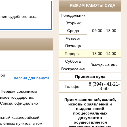
РЕЖИМ РАБОТЫ СУДА
Понедельник
опия судебного акта.
Вторник
Среда
09:00 - 18:00
Четверг
Пятница
Перерыв
13:00 - 14:00
Суббота
Выходные дни
Воскресенье
ной
Приемная суда
версия для печати
8 (394) - 41-21-
Телефон
3-60
. Первым союзником
имое государство,
Прием заявлений, жалоб,
о Союза, официально
исковых заявлений и
выдача копий
процессуальных
льный кавалерийский
документов
осуществляется
елённых пунктов, в том
ежедневно в течение