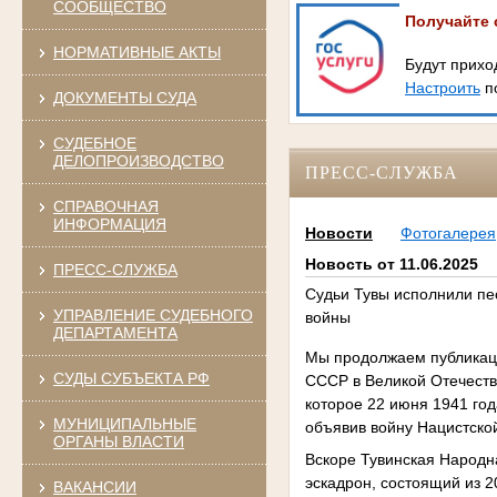
СООБЩЕСТВО
Получайте 
НОРМАТИВНЫЕ АКТЫ
Будут прихо
Настроить
по
ДОКУМЕНТЫ СУДА
СУДЕБНОЕ
ДЕЛОПРОИЗВОДСТВО
ПРЕСС-СЛУЖБА
СПРАВОЧНАЯ
ИНФОРМАЦИЯ
Новости
Фотогалерея
Новость от 11.06.2025
ПРЕСС-СЛУЖБА
Судьи Тувы исполнили пе
УПРАВЛЕНИЕ СУДЕБНОГО
войны
ДЕПАРТАМЕНТА
Мы продолжаем публикаци
СУДЫ СУБЪЕКТА РФ
СССР в Великой Отечеств
которое 22 июня 1941 го
МУНИЦИПАЛЬНЫЕ
объявив войну Нацистско
ОРГАНЫ ВЛАСТИ
Вскоре Тувинская Народн
эскадрон, состоящий из 2
ВАКАНСИИ