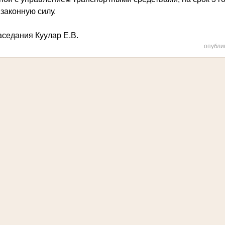
 законную силу.
аседания Куулар Е.В.
опубли