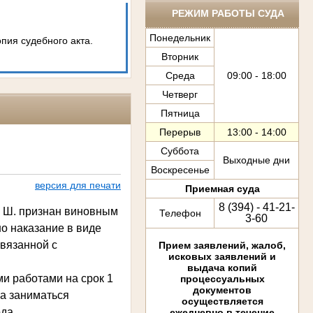
РЕЖИМ РАБОТЫ СУДА
Понедельник
опия судебного акта.
Вторник
Среда
09:00 - 18:00
Четверг
Пятница
Перерыв
13:00 - 14:00
Суббота
Выходные дни
Воскресенье
версия для печати
Приемная суда
8 (394) - 41-21-
н Ш. признан виновным
Телефон
3-60
но наказание в виде
связанной с
Прием заявлений, жалоб,
исковых заявлений и
выдача копий
ми работами на срок 1
процессуальных
документов
ва заниматься
осуществляется
да.
ежедневно в течение