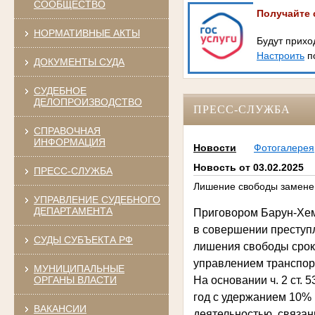
СООБЩЕСТВО
Получайте 
НОРМАТИВНЫЕ АКТЫ
Будут прихо
Настроить
по
ДОКУМЕНТЫ СУДА
СУДЕБНОЕ
ДЕЛОПРОИЗВОДСТВО
ПРЕСС-СЛУЖБА
СПРАВОЧНАЯ
ИНФОРМАЦИЯ
Новости
Фотогалерея
Новость от 03.02.2025
ПРЕСС-СЛУЖБА
Лишение свободы замене
УПРАВЛЕНИЕ СУДЕБНОГО
ДЕПАРТАМЕНТА
Приговором Барун-Хемч
в совершении преступл
СУДЫ СУБЪЕКТА РФ
лишения свободы сроко
управлением транспорт
МУНИЦИПАЛЬНЫЕ
ОРГАНЫ ВЛАСТИ
На основании ч. 2 ст.
год с удержанием 10% 
ВАКАНСИИ
деятельностью, связан