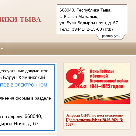
668040, Республика Тыва,
с. Кызыл-Мажалык,
ЛИКИ ТЫВА
ул. Буян Бадыргы ноян, д. 67
Тел.: (39441) 2-13-60 (т/ф)
barun-hemchikskiy.tva@sudrf.ru
развернуть
показать на карте
цессуальных документов.
Барун-Хемчикский
 в
НТОВ В ЭЛЕКТРОННОМ
олнения формы в разделе
Запросы ОПФР по постановлению
668040,
а по адресу:
Правительства РФ от 28.06.2021 №
ыргы Ноян, д. 67
1037