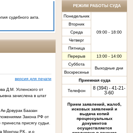
РЕЖИМ РАБОТЫ СУДА
Понедельник
опия судебного акта.
Вторник
Среда
09:00 - 18:00
Четверг
Пятница
Перерыв
13:00 - 14:00
Суббота
Выходные дни
Воскресенье
версия для печати
Приемная суда
8 (394) - 41-21-
ва Д.М. Успенского от
Телефон
3-60
ьевна зачислена в штат
Прием заявлений, жалоб,
исковых заявлений и
 Ак-Довурак Баазан
выдача копий
оложениями Закона РФ от
процессуальных
 принесла присягу судьи.
документов
осуществляется
 Монгуш Р.К., и.о
ежедневно в течение