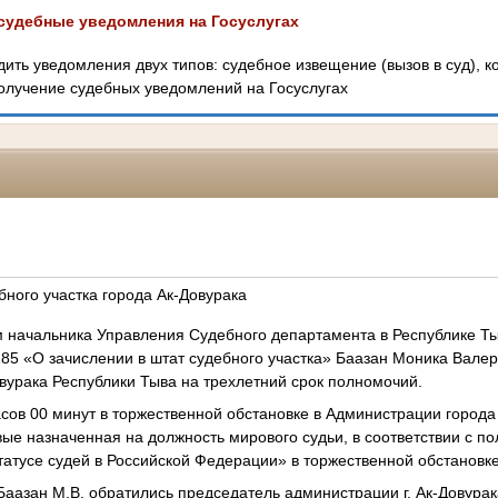
судебные уведомления на Госуслугах
дить уведомления двух типов: судебное извещение (вызов в суд), к
лучение судебных уведомлений на Госуслугах
бного участка города Ак-Довурака
м начальника Управления Судебного департамента в Республике Ты
285 «О зачислении в штат судебного участка» Баазан Моника Валер
Довурака Республики Тыва на трехлетний срок полномочий.
асов 00 минут в торжественной обстановке в Администрации города
ые назначенная на должность мирового судьи, в соответствии с п
татусе судей в Российской Федерации» в торжественной обстановке
Баазан М.В. обратились председатель администрации г. Ак-Довурака