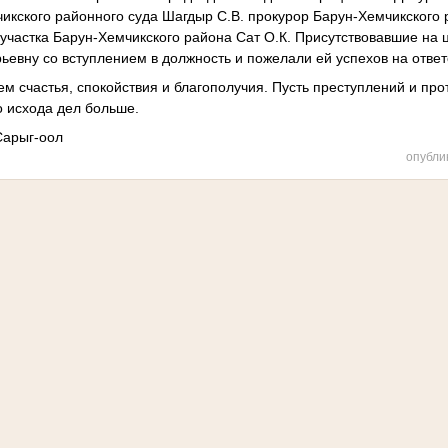
икского районного суда Шагдыр С.В. прокурор Барун-Хемчикского 
 участка Барун-Хемчикского района Сат О.К. Присутствовавшие на
евну со вступлением в должность и пожелали ей успехов на ответ
м счастья, спокойствия и благополучия. Пусть преступлений и пр
о исхода дел больше.
Сарыг-оол
опубли