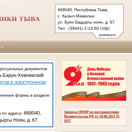
668040, Республика Тыва,
с. Кызыл-Мажалык,
ЛИКИ ТЫВА
ул. Буян Бадыргы ноян, д. 67
Тел.: (39441) 2-13-60 (т/ф)
barun-hemchikskiy.tva@sudrf.ru
развернуть
показать на карте
цессуальных документов.
Барун-Хемчикский
 в
НТОВ В ЭЛЕКТРОННОМ
олнения формы в разделе
Запросы ОПФР по постановлению
668040,
а по адресу:
Правительства РФ от 28.06.2021 №
ыргы Ноян, д. 67
1037