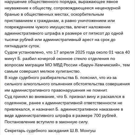
нарушение общественного порядка, выражающее явное
неуважение к обществу, сопровождающееся нецензурной
бранью в общественных местах, оскорбительным
приставанием к гражданам, а равно уничтожением или
повреждением чужого имущества, влечет наложение
административного штрафа в размере от пятисот до одной
тысячи рублей или административный арест на срок до
пятнадцати суток.
Судом установлено, что 17 апреля 2025 года около 01 часа 40
минут Б. разбил кочергой оконное стекло отделения по
вопросам миграции МО МВД России «Барун-Хемчикский», тем
самым совершил мелкое хулиганство.
В ходе судебного разбирательства Б. пояснил, что из-за
сильного алкогольного опьянения обстоятельства совершения
им административного правонарушения не помнит.
Суд принял во внимание, что Б. признал вину и раскаялся в
содеянном, ранее к административной ответственности не
привлекался, и назначил Б. административное наказание в
виде административного штрафа в размере 700 рублей.
Постановление вступило в законную силу.
Секретарь судебного заседания Ш.В. Монгуш