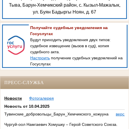
Тыва, Барун-Хемчикский район, с. Кызыл-Мажалык,
ул. Буян Бадыргы Ноян, д. 67
Получайте судебные уведомления на
Госуслугах
Будут приходить уведомления двух типов:
судебное извещение (вызов в суд), копия
судебного акта.
Настроить
получение судебных уведомлений на
Госуслугах
ПРЕСС-СЛУЖБА
Новости
Фотогалерея
Новость от 10.04.2025
Тувинские_добровольцы_Барун_Хемчикского_кожууна
версия
Ч
ургуй-оол Намгаевич Хомушку – Герой Советского Союза.