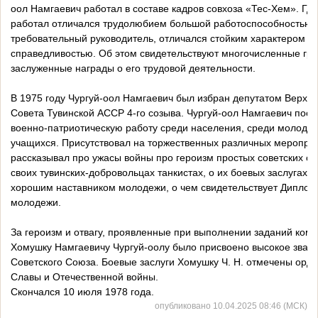
оол Намгаевич работал в составе кадров совхоза «Тес-Хем». Где
работал отличался трудолюбием большой работоспособностью,
требовательный руководитель, отличался стойким характером и
справедливостью. Об этом свидетельствуют многочисленные гр
заслуженные награды о его трудовой деятельности.
В 1975 году Чургуй-оол Намгаевич был избран депутатом Верхо
Совета Тувинской АССР 4-го созыва. Чургуй-оол Намгаевич пост
военно-патриотическую работу среди населения, среди молодеж
учащихся. Присутствовал на торжественных различных меропри
рассказывал про ужасы войны про героизм простых советских со
своих тувинских-добровольцах танкистах, о их боевых заслугах. 
хорошим наставником молодежи, о чем свидетельствует Диплом
молодежи.
За героизм и отвагу, проявленные при выполнении заданий ком
Хомушку Намгаевичу Чургуй-оолу было присвоено высокое зван
Советского Союза. Боевые заслуги Хомушку Ч. Н. отмечены орд
Славы и Отечественной войны.
Скончался 10 июля 1978 года.
опубликовано 10.04.2025 08:46 (МСК)