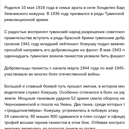
Родился 10 мая 1918 года в семье арата в селе Хонделен Барун
Хемчикского кожууна. В 1936 году призвался в ряды Тувинской н
революционной армии.
С радостью воспринял тувинский народ разрешение советского
правительства вступить в ряды Красной Армии тувинским добро
грозном 1941 году младший лейтенант Хомушку подал заявлени
просьбой направить его добровольцем на фронт. В мае 1943 го
одиннадцать тувинских воинов-танкистов уезжали бить фашистов
Добровольцы-танкисты с начала марта 1944 года по май 1945-го
участвовали во многих боях отечественной войны.
Большой и славный боевой путь прошел экипаж, в котором меха
водителем служил Хомушку. Особенно отличился в боях на укра
земле. Мощным танковым ударом 52 армия смела оборону нем
Чернокаменской и пошла на Умань. Два танка, среди которых б
«тридцатьчетвёрка» Хомушку, устремились в лобовую атаку.
24 самолета, 80 машин 800 сдавшихся в плен солдат и офицеров
трофей восьми героев-танкистов в этом бою. Отбивая контратаки
экипажа держались до подхода танков их полка.