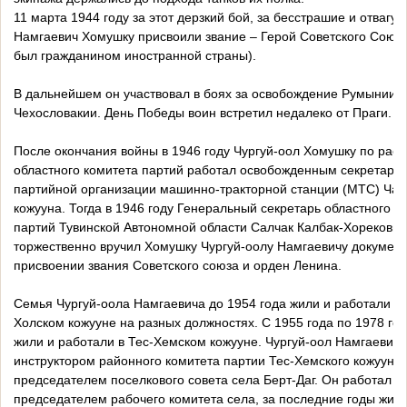
11 марта 1944 году за этот дерзкий бой, за бесстрашие и отвагу 
Намгаевич Хомушку присвоили звание – Герой Советского Союза
был гражданином иностранной страны).
В дальнейшем он участвовал в боях за освобождение Румынии, 
Чехословакии. День Победы воин встретил недалеко от Праги.
После окончания войны в 1946 году Чургуй-оол Хомушку по ра
областного комитета партий работал освобожденным секретаре
партийной организации машинно-тракторной станции (МТС) Чаа
кожууна. Тогда в 1946 году Генеральный секретарь областного к
партий Тувинской Автономной области Салчак Калбак-Хорекович
торжественно вручил Хомушку Чургуй-оолу Намгаевичу документ
присвоении звания Советского союза и орден Ленина.
Семья Чургуй-оола Намгаевича до 1954 года жили и работали в 
Холском кожууне на разных должностях. С 1955 года по 1978 го
жили и работали в Тес-Хемском кожууне. Чургуй-оол Намгаевич 
инструктором районного комитета партии Тес-Хемского кожууна.
председателем поселкового совета села Берт-Даг. Он работал
председателем рабочего комитета села, за последние годы жизн