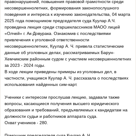
правонарушений,
повышения правовой грамотности среди
несовершеннолетних, формирования законопослушного
поведения и интереса к изучению законодательства, 04 марта
2025 года помощником председателя суда Куулар А.Ч.
проведена лекция среди старшеклассников
МАОО лицей
«Олчей» г. Ак-Довурака. Ознакомив с последствиями
привлечения к уголовной ответственности
несовершеннолетних, Куулар А. Ч. привела статистические
данные об уголовных делах, рассматриваемых Барун-
Хемчикским районным судом с участием несовершеннолетних
за 2023 - 2024 годы.
В ходе лекции приведены примеры из уголовных дел, в
частности, учащимся Куулар А. Ч. рассказала о последствиях
использования найденных сим-карт.
Ученики с интересом прослушав лекцию, задавали также
вопросы, касающиеся получения высшего юридического
образования и требований, предъявляемых к кандидатам на
должности судьи и работников аппарата суда.
Охват учеников - 280.
Помощник председателя суда Куулар А. Ч.