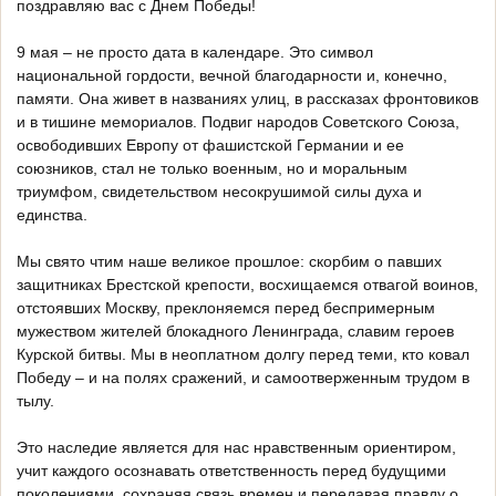
поздравляю вас с Днем Победы!
9 мая – не просто дата в календаре. Это символ
национальной гордости, вечной благодарности и, конечно,
памяти. Она живет в названиях улиц, в рассказах фронтовиков
и в тишине мемориалов. Подвиг народов Советского Союза,
освободивших Европу от фашистской Германии и ее
союзников, стал не только военным, но и моральным
триумфом, свидетельством несокрушимой силы духа и
единства.
Мы свято чтим наше великое прошлое: скорбим о павших
защитниках Брестской крепости, восхищаемся отвагой воинов,
отстоявших Москву, преклоняемся перед беспримерным
мужеством жителей блокадного Ленинграда, славим героев
Курской битвы. Мы в неоплатном долгу перед теми, кто ковал
Победу – и на полях сражений, и самоотверженным трудом в
тылу.
Это наследие является для нас нравственным ориентиром,
учит каждого осознавать ответственность перед будущими
поколениями, сохраняя связь времен и передавая правду о