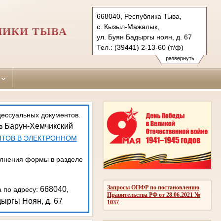
668040, Республика Тыва,
с. Кызыл-Мажалык,
ЛИКИ ТЫВА
ул. Буян Бадыргы ноян, д. 67
Тел.: (39441) 2-13-60 (т/ф)
barun-hemchikskiy.tva@sudrf.ru
развернуть
показать на карте
цессуальных документов.
Барун-Хемчикский
 в
НТОВ В ЭЛЕКТРОННОМ
олнения формы в разделе
Запросы ОПФР по постановлению
668040,
а по адресу:
Правительства РФ от 28.06.2021 №
ыргы Ноян, д. 67
1037