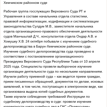
Хемчикском районном суде
Рабочая группа госслужащих Верховного Суда РТ и
Управления в составе начальника отдела статистики,
правовой информатизации, кодификации и систематизации
законодательства Сулдум М.В., заместителя начальника
отдела организационно-правового обеспечения деятельности
судов Манчыылай Д.Ч., консультантов отдела Ондар А.В. и
Хомушку Х.В. 24 октября побывали с изучением судебного
делопроизводства в Барун-Хемчикском районном суде.
Изучение судебного делопроизводства суда проведено в
соответствии с постановлением организационного
Президиума Верховного Суда Республики Тыва от 10 апреля
2025 года. Специалисты провели выборочное изучение
организации деятельности суда по нескольким направлениям.
Изучили работу приемной суда – как ведется прием граждан,
прием письменных обращений, документов по делам, исковых
заявлений, в том числе, поступающих в электронном виде, как
организована выдача копий судебных документов.
Также изучили соблюдение требований Инструкции по
судебному делопроизводству в суде: провели изучение
корректности учета судебных дел в ГАС «Правосудие»,