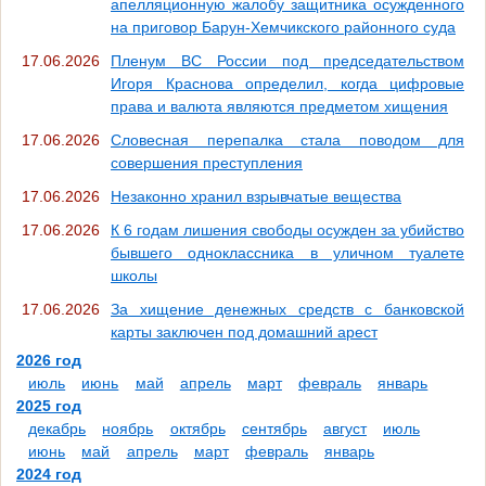
апелляционную жалобу защитника осужденного
на приговор Барун-Хемчикского районного суда
17.06.2026
Пленум ВС России под председательством
Игоря Краснова определил, когда цифровые
права и валюта являются предметом хищения
17.06.2026
Словесная перепалка стала поводом для
совершения преступления
17.06.2026
Незаконно хранил взрывчатые вещества
17.06.2026
К 6 годам лишения свободы осужден за убийство
бывшего одноклассника в уличном туалете
школы
17.06.2026
За хищение денежных средств с банковской
карты заключен под домашний арест
2026 год
июль
июнь
май
апрель
март
февраль
январь
2025 год
декабрь
ноябрь
октябрь
сентябрь
август
июль
июнь
май
апрель
март
февраль
январь
2024 год