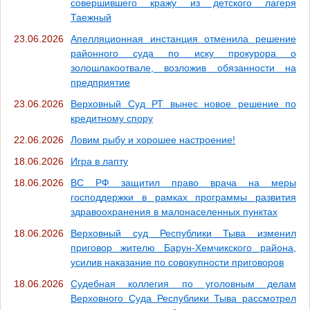
совершившего кражу из детского лагеря
Таежный
23.06.2026
Апелляционная инстанция отменила решение
районного суда по иску прокурора о
золошлакоотвале, возложив обязанности на
предприятие
23.06.2026
Верховный Суд РТ вынес новое решение по
кредитному спору
22.06.2026
Ловим рыбу и хорошее настроение!
18.06.2026
Игра в лапту
18.06.2026
ВС РФ защитил право врача на меры
господдержки в рамках программы развития
здравоохранения в малонаселенных пунктах
18.06.2026
Верховный суд Республики Тыва изменил
приговор жителю Барун-Хемчикского района,
усилив наказание по совокупности приговоров
18.06.2026
Судебная коллегия по уголовным делам
Верховного Суда Республики Тыва рассмотрел