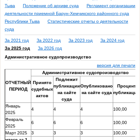
Тыва
Положение об архиве суда
Регламент организации
деятельности приемной Барун-Хемчикского районного суда
Республики Тыва
Статистические отчеты о деятельности
суда
За 2021 год
За 2022 год
За 2023 год
За 2024 год
За 2025 год
За 2026 год
Административное судопроизводство
версия для печати
Административное судопроизводство
Подлежит
ОТЧЕТНЫЙ
Принято
публикации
Опубликовано
Процент
ПЕРИОД
судебных
на сайте
на сайте суда
публикации
актов
суда
Январь
4
4
4
100,00
2025
Февраль
6
6
6
100,00
2025
Март 2025
3
3
3
100,00
итого за 1